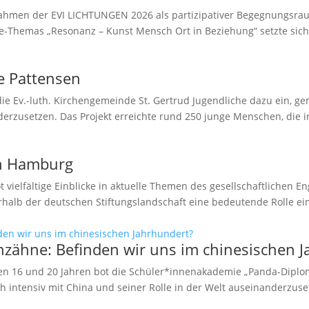
 Rahmen der EVI LICHTUNGEN 2026 als partizipativer Begegnungsra
le-Themas „Resonanz – Kunst Mensch Ort in Beziehung“ setzte sich 
 Pattensen
e Ev.-luth. Kirchengemeinde St. Gertrud Jugendliche dazu ein, ge
zusetzen. Das Projekt erreichte rund 250 junge Menschen, die in
in Hamburg
vielfältige Einblicke in aktuelle Themen des gesellschaftlichen E
lb der deutschen Stiftungslandschaft eine bedeutende Rolle ein:
zähne: Befinden wir uns im chinesischen J
en 16 und 20 Jahren bot die Schüler*innenakademie „Panda-Diplo
ch intensiv mit China und seiner Rolle in der Welt auseinanderzuset