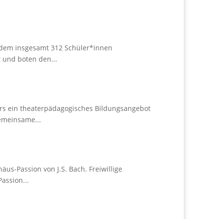
n dem insgesamt 312 Schüler*innen
 und boten den...
ers ein theaterpädagogisches Bildungsangebot
emeinsame...
s-Passion von J.S. Bach. Freiwillige
assion...