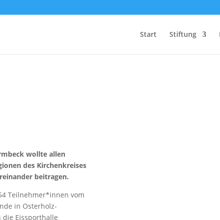
Start
Stiftung
Wir fördern
Herz und Verstand
rmbeck wollte allen
ionen des Kirchenkreises
reinander beitragen.
e 54 Teilnehmer*innen vom
nde in Osterholz-
die Eissporthalle