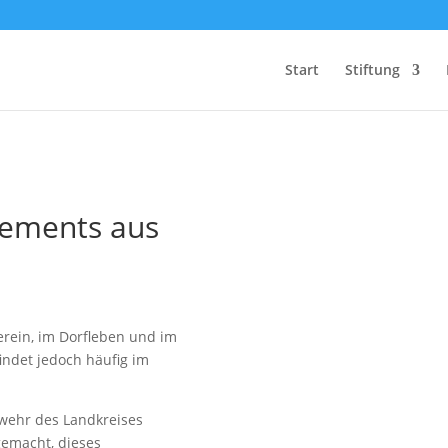
Start
Stiftung
Wir fördern
gements aus
Herz und Verstand
erein, im Dorfleben und im
indet jedoch häufig im
wehr des Landkreises
gemacht, dieses