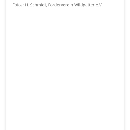
Fotos: H. Schmidt, Förderverein Wildgatter e.V.
Wir fördern
Herz und Verstand.