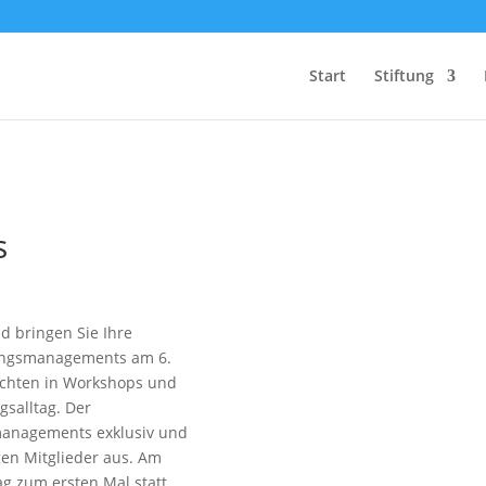
Start
Stiftung
Wir fördern
s
Herz und Verstand
d bringen Sie Ihre
tungsmanagements am 6.
ichten in Workshops und
gsalltag. Der
managements exklusiv und
en Mitglieder aus. Am
g zum ersten Mal statt.