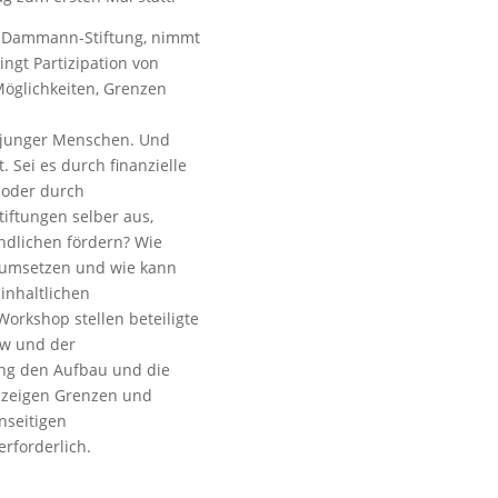
ch-Dammann-Stiftung, nimmt
gt Partizipation von
Möglichkeiten, Grenzen
n junger Menschen. Und
. Sei es durch finanzielle
 oder durch
tiftungen selber aus,
endlichen fördern? Wie
on umsetzen und wie kann
inhaltlichen
orkshop stellen beteiligte
ew und der
ng den Aufbau und die
, zeigen Grenzen und
nseitigen
rforderlich.