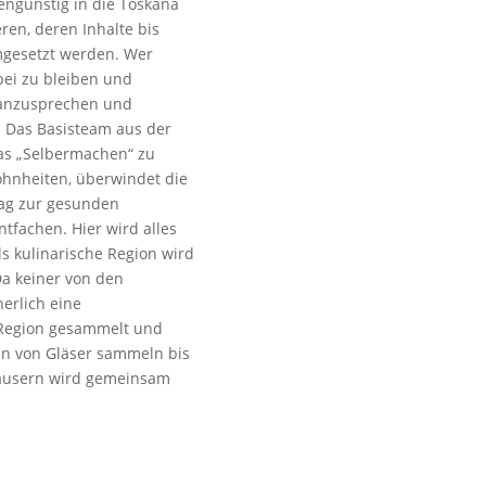
ngünstig in die Toskana
ren, deren Inhalte bis
mgesetzt werden. Wer
abei zu bleiben und
e anzusprechen und
. Das Basisteam aus der
das „Selbermachen“ zu
ohnheiten, überwindet die
rag zur gesunden
ntfachen. Hier wird alles
ls kulinarische Region wird
Da keiner von den
herlich eine
 Region gesammelt und
an von Gläser sammeln bis
äusern wird gemeinsam