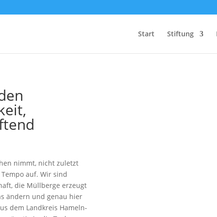
Start
Stiftung
 den
Wir fördern
eit,
Herz und Verstand
ftend
hen nimmt, nicht zuletzt
s Tempo auf. Wir sind
aft, die Müllberge erzeugt
as ändern und genau hier
 aus dem Landkreis Hameln-