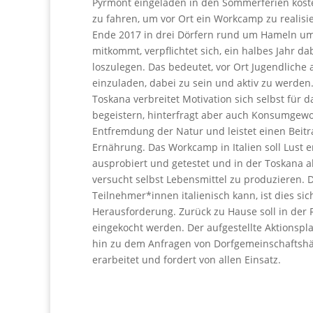
Pyrmont eingeladen in den Sommerferien koste
zu fahren, um vor Ort ein Workcamp zu realisie
Ende 2017 in drei Dörfern rund um Hameln u
mitkommt, verpflichtet sich, ein halbes Jahr d
loszulegen. Das bedeutet, vor Ort Jugendlich
einzuladen, dabei zu sein und aktiv zu werden
Toskana verbreitet Motivation sich selbst für 
begeistern, hinterfragt aber auch Konsumgew
Entfremdung der Natur und leistet einen Beit
Ernährung. Das Workcamp in Italien soll Lust e
ausprobiert und getestet und in der Toskana a
versucht selbst Lebensmittel zu produzieren. 
Teilnehmer*innen italienisch kann, ist dies sic
Herausforderung. Zurück zu Hause soll in der
eingekocht werden. Der aufgestellte Aktionspl
hin zu dem Anfragen von Dorfgemeinschaftsh
erarbeitet und fordert von allen Einsatz.