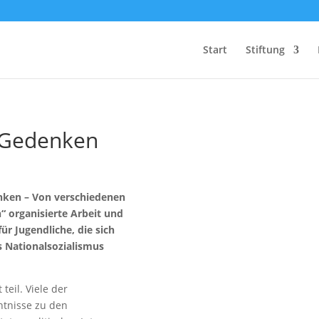
Start
Stiftung
s Gedenken
Wir fördern
Herz und Verstand
nken – Von verschiedenen
“ organisierte Arbeit und
ür Jugendliche, die sich
s Nationalsozialismus
eil. Viele der
ntnisse zu den