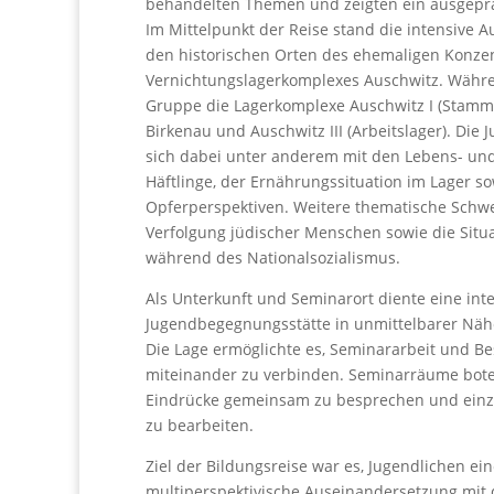
behandelten Themen und zeigten ein ausgepräg
Im Mittelpunkt der Reise stand die intensive 
den historischen Orten des ehemaligen Konzen
Vernichtungslagerkomplexes Auschwitz. Währe
Gruppe die Lagerkomplexe Auschwitz I (Stammla
Birkenau und Auschwitz III (Arbeitslager). Die
sich dabei unter anderem mit den Lebens- un
Häftlinge, der Ernährungssituation im Lager so
Opferperspektiven. Weitere thematische Schwe
Verfolgung jüdischer Menschen sowie die Situ
während des Nationalsozialismus.
Als Unterkunft und Seminarort diente eine int
Jugendbegegnungsstätte in unmittelbarer Nähe
Die Lage ermöglichte es, Seminararbeit und B
miteinander zu verbinden. Seminarräume boten
Eindrücke gemeinsam zu besprechen und einz
zu bearbeiten.
Ziel der Bildungsreise war es, Jugendlichen ein
multiperspektivische Auseinandersetzung mit