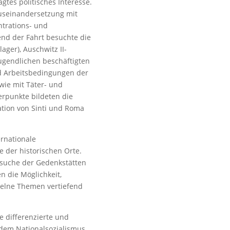
tes politisches Interesse.
Auseinandersetzung mit
trations- und
nd der Fahrt besuchte die
ger), Auschwitz II-
 Jugendlichen beschäftigten
d Arbeitsbedingungen der
wie mit Täter- und
rpunkte bildeten die
ation von Sinti und Roma
ernationale
 der historischen Orte.
esuche der Gedenkstätten
 die Möglichkeit,
elne Themen vertiefend
e differenzierte und
 dem Nationalsozialismus