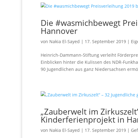
Die #wasmichbewegt Prei
Hannover
von
Nakia El-Sayed
|
17. September 2019
|
Eig
Heinrich-Dammann-Stiftung verleiht Förderpr
Einblicken hinter die Kulissen des NDR-Funkh
90 Jugendlichen aus ganz Niedersachsen ermögl
„Zauberwelt im Zirkuszelt“
Kinderferienprojekt in H
von
Nakia El-Sayed
|
17. September 2019
|
Gef